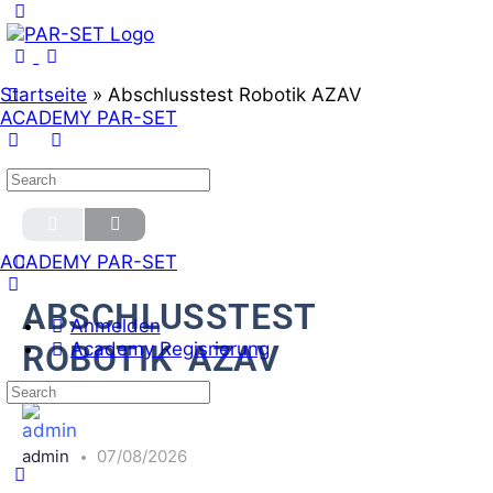
Startseite
»
Abschlusstest Robotik AZAV
ACADEMY PAR-SET
QUIZ 1
OF 0
ACADEMY PAR-SET
ABSCHLUSSTEST
Anmelden
ROBOTIK AZAV
Academy Regisrierung
admin
07/08/2026