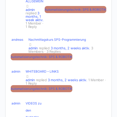
ALLGEMEIN
admin
Automatisierungstechnik: SPS & ROBOTIK
replied
3
months, 1
week aktiv.
1 Member
·
1 Reply
andreas
Nachmittagskurs SPS-Programmierung
admin
replied
3 months, 2 weeks aktiv.
3
Members
·
3 Replies
Automatisierungstechnik: SPS & ROBOTIK
admin
WHITEBOARD – LINKS
admin
replied
3 months, 2 weeks aktiv.
1 Member
·
1 Reply
Automatisierungstechnik: SPS & ROBOTIK
admin
VIDEOS zu
den