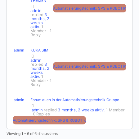
THEMEN
Automatisierungstechnik: SPS & ROBOTIK
admin
replied
3
months, 2
weeks
aktiv.
1
Member
·
1
Reply
admin
KUKA SIM
admin
replied
3
Automatisierungstechnik: SPS & ROBOTIK
months, 2
weeks
aktiv.
1
Member
·
1
Reply
admin
Forum auch in der Automatisierungstechnik Gruppe
admin
replied
3 months, 2 weeks aktiv.
1 Member
·
0 Replies
Automatisierungstechnik: SPS & ROBOTIK
Viewing 1 - 6 of 6 discussions